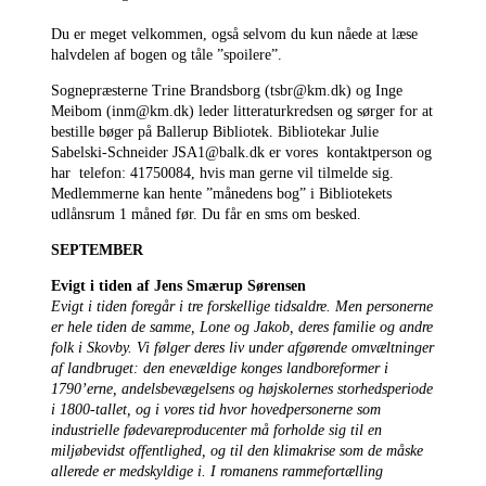
Du er meget velkommen, også selvom du kun nåede at læse
halvdelen af bogen og tåle ”spoilere”.
Sognepræsterne Trine Brandsborg (tsbr@km.dk) og Inge
Meibom (inm@km.dk) leder litteraturkredsen og sørger for at
bestille bøger på Ballerup Bibliotek. Bibliotekar Julie
Sabelski-Schneider JSA1@balk.dk er vores kontaktperson og
har telefon: 41750084, hvis man gerne vil tilmelde sig.
Medlemmerne kan hente ”månedens bog” i Bibliotekets
udlånsrum 1 måned før. Du får en sms om besked.
SEPTEMBER
Evigt i tiden af Jens Smærup Sørensen
Evigt i tiden foregår i tre forskellige tidsaldre. Men personerne
er hele tiden de samme, Lone og Jakob, deres familie og andre
folk i Skovby. Vi følger deres liv under afgørende omvæltninger
af landbruget: den enevældige konges landboreformer i
1790’erne, andelsbevægelsens og højskolernes storhedsperiode
i 1800-tallet, og i vores tid hvor hovedpersonerne som
industrielle fødevareproducenter må forholde sig til en
miljøbevidst offentlighed, og til den klimakrise som de måske
allerede er medskyldige i. I romanens rammefortælling