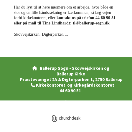
Har du lyst til at høre nærmere om et arbejde, hvor både en
stor og en lille håndsrækning er kærkommen, så læg vejen
forbi kirkekontoret, eller
kontakt os på telefon 44 60 90 51
eller på mail til Tine Lindhardt: tl@ballerup-sogn.dk
Skovvejskirken, Digterparken 1.
Ballerup Sogn - Skovvejskirken og

Ballerup Kirke
Præstevænget 2A & Digterparken 1, 2750 Ballerup
Kirkekontoret og Kirkegårdskontoret

44 60 90 51
Privatlivspolitik
Log på ChurchDesk