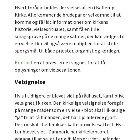
Hvert forår afholdes der vielsesaften i Ballerup
Kirke. Alle kommende brudepar er velkomne til at
komme og få lidt informationer om kirkens
historie, vielsesritualet, samt få en lille
smagsprøve på de mange salmer, der kan vælges til
en vielse. Der vil også være mulighed for at stille
spørgsmål til både præster, organist og kordegn.
Kontakt
en af præsterne i sognet for at få
oplysninger om vielsesaftenen.
Velsignelse
Hvis I tidligere er blevet viet på rådhuset, kan I blive
velsignet i kirken. Den kirkelige velsignelse foregår
på mange måder som en vielse - blot skal I ikke sige
"ja" til at få hinanden, det har I jo allerede gjort.
Derfor skal I heller ikke skaffe prøvelsesattest. Hvis
I er blevet viet i Danmark, har kirkekontoret
adgang til at se, at I er gift. Men er i viet i udlandet,