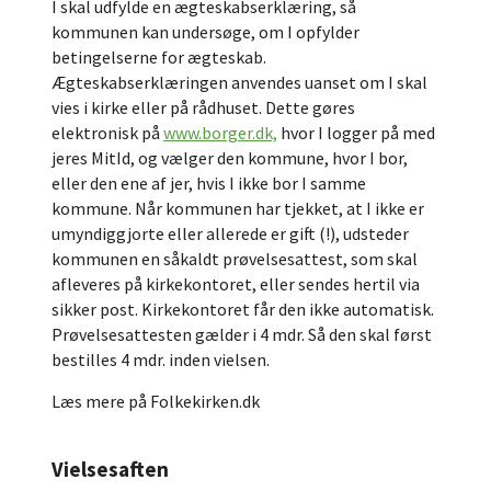
I skal udfylde en ægteskabserklæring, så
kommunen kan undersøge, om I opfylder
betingelserne for ægteskab.
Ægteskabserklæringen anvendes uanset om I skal
vies i kirke eller på rådhuset. Dette gøres
elektronisk på
www.borger.dk,
hvor I logger på med
jeres MitId, og vælger den kommune, hvor I bor,
eller den ene af jer, hvis I ikke bor I samme
kommune. Når kommunen har tjekket, at I ikke er
umyndiggjorte eller allerede er gift (!), udsteder
kommunen en såkaldt prøvelsesattest, som skal
afleveres på kirkekontoret, eller sendes hertil via
sikker post. Kirkekontoret får den ikke automatisk.
Prøvelsesattesten gælder i 4 mdr. Så den skal først
bestilles 4 mdr. inden vielsen.
Læs mere på Folkekirken.dk
Vielsesaften