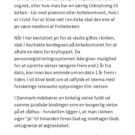
sognet, eller hvis man har en særlig tilknytning til
kirken - tal med præsten eller kirkekontoret, hvis I
er i tvivl. For at blive viet i en kirke skal den ene af
jer være medlem af Folkekirken.
Når I har besluttet jer for at skulle giftes i kirken,
skal I kontakte kordegnen på kirkekontoret for at
aftale en dato for brylluppet. Da
personregistreringssystemet ikke giver mulighed
for at oprette vielser længere frem end 1 år fra
dato, kan man kun anmode om en dato 1 år frem i
tiden. I vil blive bedt om at udfylde et skema med
forskellige relevante oplysninger ifm. vielsen.
I Danmark indebærer en kirkelig vielse fuldt ud
samme juridiske bindinger som en borgerlig vielse
på et rådhus - forskellen ligger i, at man i kirken
siger "ja" til hinanden foran Gud og modtager Guds
velsignelse af ægteskabet.