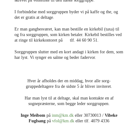
skrevet på venteliste til den næste sorggruppe.
I forbindelse med sorggruppen byder vi på kaffe og the, og
det er gratis at deltage.
Er man gangbesværet, kan man bestille en kirkebil (taxa) til
og fra sorggruppen, som kirken betaler. Kirkebil bestilles ved
at ringe til kirkekontoret på tlf. 44 60 90 51.
Sorggruppen slutter med en kort andagt i kirken for dem, som
har lyst. Vi synger en salme og beder fadervor.
Hver år afholdes der en middag, hvor alle sorg-
gruppedeltagere fra de sidste 5 år bliver inviteret.
Har man lyst til at deltage, skal man kontakte en af
sognepræsterne, som begge leder sorggruppen.
Inge Meibom
på
inm@km.dk
eller 30730013 /
Vibeke
Fuglsang
på
vfol@km.dk
eller tlf. 4079 4336