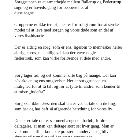
Sorggruppen er et samarbejde mellem Ballerup og Pederstrup
sogn og er hovedsagelig for beboere i et af
disse sogne.
Grupperne er ikke terapi, men et fortroligt rum for at styrke
modet til at leve med sorgen og vores døde som en del af
vores livshistorie.
Der er aldrig en sorg, som er ens, ligesom to mennesker heller
aldrig er ens, men alligevel kan der være nogle
fællestræk, som kan virke forløsende at dele med andre.
Sorg tager tid, og det kommer ofte bag på mange. Det kan
påvirke en og ens omgivelser. Her er sorggruppen en
mulighed for at få talt og for at lytte til andre, som kender til
at miste „indefra”.
Sorg skal ikke løses, den skal bæres ved at tale om de ting,
som har og har haft så afgørende betydning for vores liv.
Da der er tale om et sammenhængende forløb, fordrer
deltagelse, at man kan deltage stort set hver gang. Man er
velkommen til at kontakte præsterne undervejs og blive