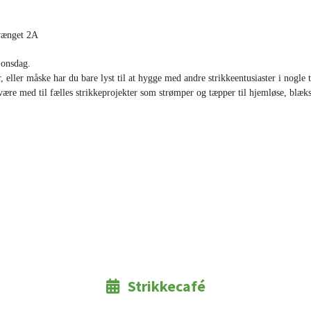
evænget 2A
 onsdag.
, eller måske har du bare lyst til at hygge med andre strikkeentusiaster i nogle 
være med til fælles strikkeprojekter som strømper og tæpper til hjemløse, blækspru
Strikkecafé
