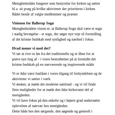
Menighedsrådet fungerer som bestyrelse for kirken og sætter
bl.a. sit præg på hvilke aktiviteter der prioriteres i kirken.
Rådet består af valgte medlemmer og præster.
Visionen for Ballerup Sogn
Menighedsrådets vision er, at Ballerup Sogn skal være et sogn
i stadig bevægelse - et sogn, der søger nye veje til formidling
af det kristne budskab med synlighed og nærhed i fokus.
Hvad mener vi med det?
Vi tør at rive os løs fra det traditionelle og er åbne for at
prøve nye ting af - i vores bestræbelser på at formidle det
kristne budskab på en nærværende og inspirerende måde.
Vi er ikke være fastlåste i vores tilgang til forkyndelsen og de
aktiviteter vi sætter i værk.
Vi ønsker, at møde det moderne samfund - og vi vil finde
flere muligheder for at møde den ikke kirkevante del af
menigheden.
Vi vil have fokus på den enkelte og i højere grad understøtte
oplevelsen af nærvær hos menigheden.
Dette både hos den sørgende, den søgende og generelt i